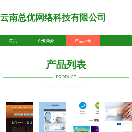
云南总优网络科技有限公司
首页
企业简介
产品大全
联系我们
企业信息
访客留言
产品列表
PRODUCT
----------------