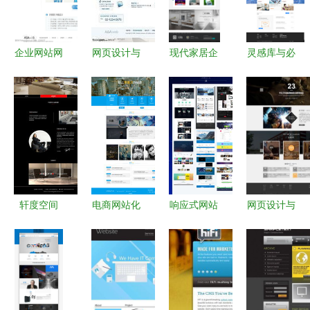
术
料厂品牌策
划
企业网站网
网页设计与
现代家居企
灵感库与必
页设计中的
网站设计
业官网UI设
修课 从素
图片与视觉
从视觉到体
计 打造沉
材到设计的
艺术 提升
验的全链路
浸式数字展
网站制作全
用户体验的
解析
厅
攻略
核心要素
轩度空间
电商网站化
响应式网站
网页设计与
家居家具装
妆品视觉设
建设 为何
网站设计
饰网站设计
计 打造吸
选择
从界面到体
的多维度解
引眼球的网
HTML5驱
验的全面解
析
页魅力
动企业网站
析
定制开发成