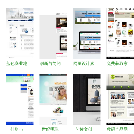
蓝色商业地
创新与简约
网页设计素
免费获取家
球 塑造网
的融合 43
材全攻略
庭装饰用品
页与网站设
个国外网站
从模板下载
网店销售网
计的未来蓝
设计赏析
到UI图片的
页模板PSD
图
高效应用
素材 编号
1187741红
动网资源详
解
佳琪与
世纪明珠
艺婶文创
数码产品网