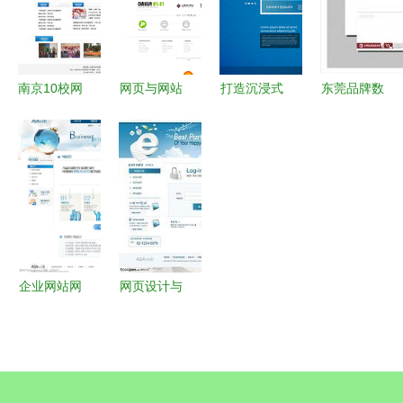
简单网页成
品
南京10校网
网页与网站
打造沉浸式
东莞品牌数
页设计 打
设计 从用
浏览体验
字化转型双
造卓越的网
户需求到视
网页与网站
城记 樟木
站与网页体
觉呈现的艺
设计中的滑
头苹果店优
验
术与科学
动导航条艺
化与塘厦废
术
料厂品牌策
划
企业网站网
网页设计与
页设计中的
网站设计
图片与视觉
从视觉到体
艺术 提升
验的全链路
用户体验的
解析