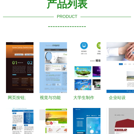
产品列表
PRODUCT
----------------
网页按钮;
视觉与功能
大学生制作
企业站设
咖啡图标
的共舞 创
静态网页设
计|网页|企
意网页设计
计 作业必
业官
图片的核心
备素材 个
网|WZwin
价值
人网站 dw